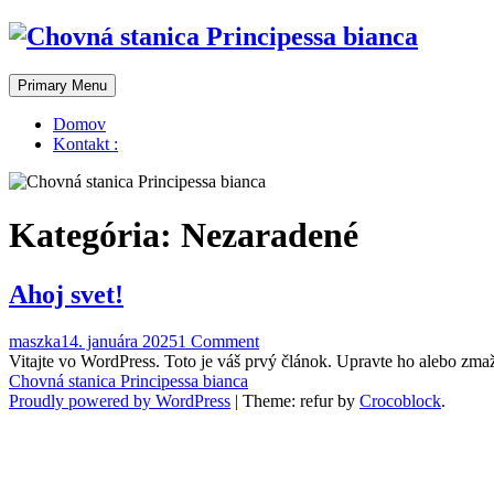
Skip
to
content
Primary Menu
Domov
Kontakt :
Kategória:
Nezaradené
Ahoj svet!
maszka
14. januára 2025
1 Comment
Vitajte vo WordPress. Toto je váš prvý článok. Upravte ho alebo zmažt
Chovná stanica Principessa bianca
Proudly powered by WordPress
|
Theme: refur by
Crocoblock
.